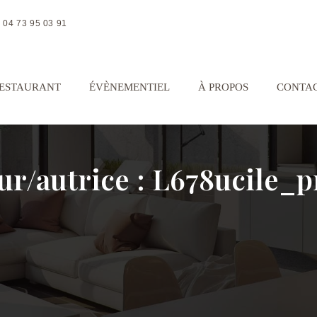
04 73 95 03 91
ESTAURANT
ÉVÈNEMENTIEL
À PROPOS
CONTA
ur/autrice :
L678ucile_p