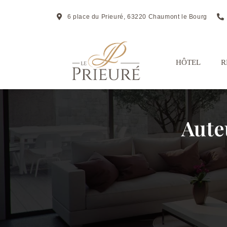
6 place du Prieuré, 63220 Chaumont le Bourg
HÔTEL
R
Aute