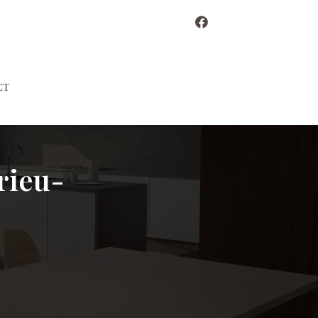
CT
rieu-